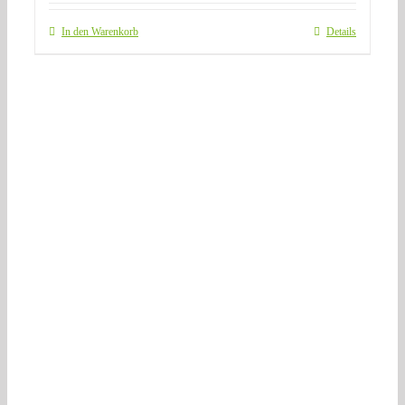
In den Warenkorb
Details
Über Uns
Impressum | AGB