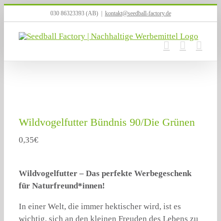
Zum
030 86323393 (AB)
|
kontakt@seedball-factory.de
Inhalt
springen
Wildvogelfutter Bündnis 90/Die Grünen
0,35
€
Wildvogelfutter – Das perfekte Werbegeschenk
für Naturfreund*innen!
In einer Welt, die immer hektischer wird, ist es
wichtig, sich an den kleinen Freuden des Lebens zu