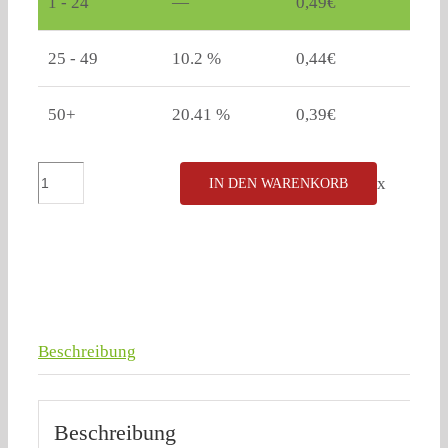
1 - 24
—
0,49
€
25 - 49
10.2 %
0,44
€
50+
20.41 %
0,39
€
Vogelfutter-
x
IN DEN WARENKORB
Tütchen
Motiv
1
Menge
Beschreibung
Beschreibung