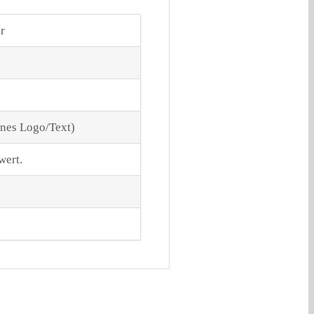
r
enes Logo/Text)
wert.