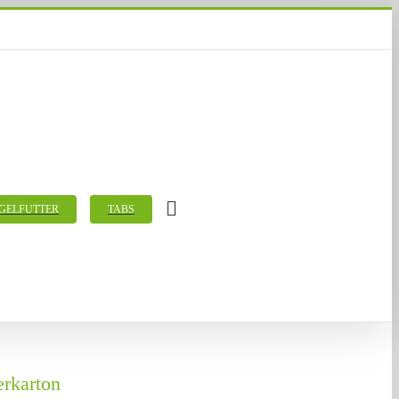
GELFUTTER
TABS
erkarton