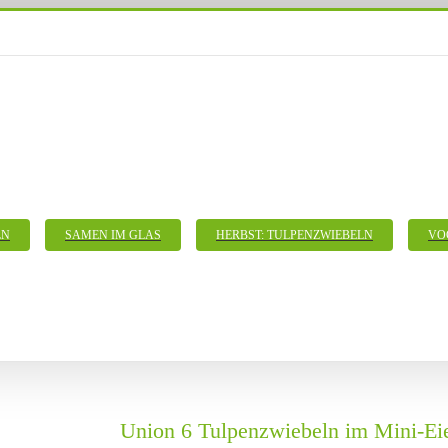
LN
SAMEN IM GLAS
HERBST: TULPENZWIEBELN
VO
Union 6 Tulpenzwiebeln im Mini-Ei