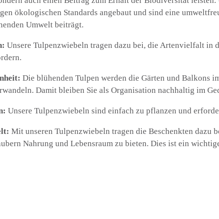
ondern auch einen Beitrag zum Erhalt der Biodiversität leisten
gen ökologischen Standards angebaut und sind eine umweltfreu
henden Umwelt beiträgt.
h:
Unsere Tulpenzwiebeln tragen dazu bei, die Artenvielfalt in 
rdern.
nheit:
Die blühenden Tulpen werden die Gärten und Balkons im
rwandeln. Damit bleiben Sie als Organisation nachhaltig im Ge
n:
Unsere Tulpenzwiebeln sind einfach zu pflanzen und erforde
lt:
Mit unseren Tulpenzwiebeln tragen die Beschenkten dazu be
ubern Nahrung und Lebensraum zu bieten. Dies ist ein wichtige