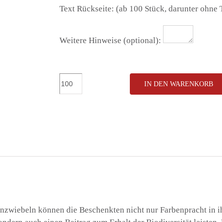
Text Rückseite: (ab 100 Stück, darunter ohne 
Weitere Hinweise (optional):
Union
IN DEN WARENKORB
6
Tulpenzwiebeln
im
Mini-
Eierkarton
Menge
nzwiebeln können die Beschenkten nicht nur Farbenpracht in ih