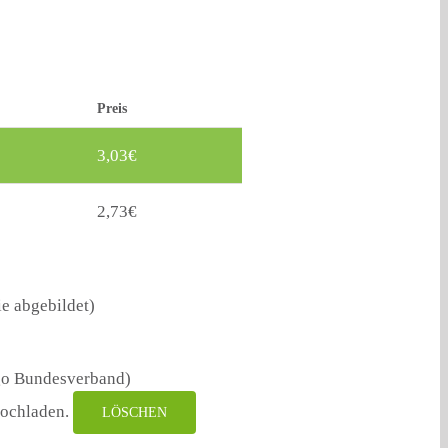
Preis
3,03
€
2,73
€
ie abgebildet)
ogo Bundesverband)
hochladen.
LÖSCHEN