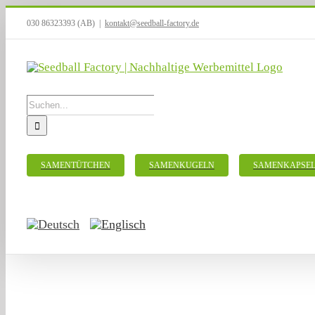
Zum
030 86323393 (AB)
|
kontakt@seedball-factory.de
Inhalt
springen
Suche
nach:
SAMENTÜTCHEN
SAMENKUGELN
SAMENKAPSE