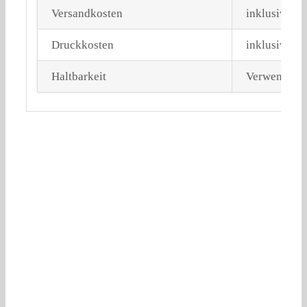
Versandkosten
inklusive a
Druckkosten
inklusive
Haltbarkeit
Verwendung 