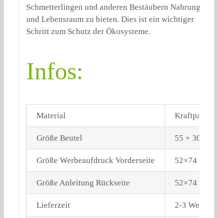
Schmetterlingen und anderen Bestäubern Nahrung
und Lebensraum zu bieten. Dies ist ein wichtiger
Schritt zum Schutz der Ökosysteme.
Infos:
Material
Kraftpapier
Größe Beutel
55 + 30 x 1
Größe Werbeaufdruck Vorderseite
52×74 mm
Größe Anleitung Rückseite
52×74 mm
Lieferzeit
2-3 Werktag