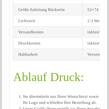
Größe Anleitung Rückseite
52×74 mm
Lieferzeit
2-3 Werktag
Versandkosten
inklusive a
Druckkosten
inklusive
Haltbarkeit
Verwendung 
Ablauf Druck:
Sie übermitteln uns Ihren Wunschtext sowie
Ihr Logo und schließen Ihre Bestellung ab.
Unser Grafik-Team erstellt aus Ihren Angaben