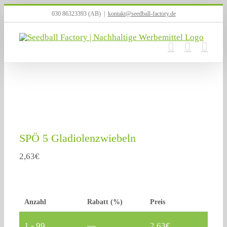
Zum
030 86323393 (AB)
|
kontakt@seedball-factory.de
Inhalt
springen
SPÖ 5 Gladiolenzwiebeln
2,63
€
Anzahl
Rabatt (%)
Preis
1 - 99
—
2,63
€