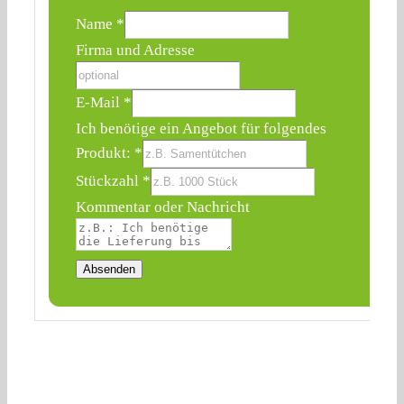
für
Name
*
Firma
Firma und Adresse
und
E-Mail
*
Ich benötige ein Angebot für folgendes
Produkt:
*
Stückzahl
*
Kommentar oder Nachricht
Absenden