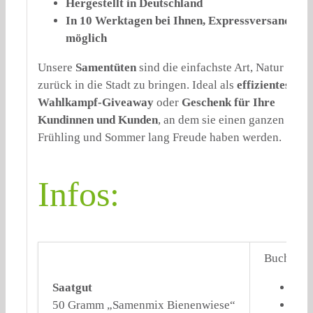
Hergestellt in Deutschland
In 10 Werktagen bei Ihnen, Expressversand
möglich
Unsere
Samentüten
sind die einfachste Art, Natur
zurück in die Stadt zu bringen. Ideal als
effizientes
Wahlkampf-Giveaway
oder
Geschenk für Ihre
Kundinnen und Kunden
, an dem sie einen ganzen
Frühling und Sommer lang Freude haben werden.
Infos:
Buchweize
Saatgut
BIO-
50 Gramm „Samenmix Bienenwiese“
Lan