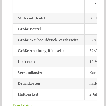
Zus
Material Beutel
Kraftpapi
Größe Beutel
55 + 30 x
Größe Werbeaufdruck Vorderseite
52×74 m
Größe Anleitung Rückseite
52×74 m
Lieferzeit
10 Werkta
Versandkosten
Europawei
Druckkosten
inklusive
Haltbarkeit
2 Jahre, 
Druckdaten: