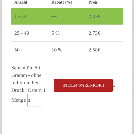
Anzahl
Rabatt (%)
Preis
1 - 24
—
2,87
€
25 - 49
5 %
2,73
€
50+
10 %
2,58
€
Samentüte 50
Gramm - ohne
individuellen
x
IN DEN WARENKORB
Druck | Ostern 1
Menge