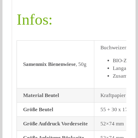
Infos:
Buchweizen, Phac
BIO-Zertifi
Samenmix Bienenwiese
, 50g
Langanhalt
Zusammense
Material Beutel
Kraftpapier brau
Größe Beutel
55 + 30 x 175 mm
Größe Aufdruck Vorderseite
52×74 mm
Größe Anleitung Rückseite
52×74 mm