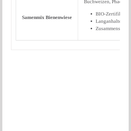
Buchweizen, Phacelia S
BIO-Zertifikat S
Samenmix Bienenwiese
Langanhaltende 
Zusammensetzung