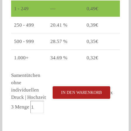
1 - 249
—
0,49
€
250 - 499
20.41 %
0,39
€
500 - 999
28.57 %
0,35
€
1.000+
34.69 %
0,32
€
Samentütchen
ohne
individuellen
x
IN DEN WARENKORB
Druck | Hochzeit
3 Menge