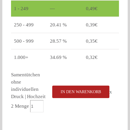
1 - 249
—
0,49
€
250 - 499
20.41 %
0,39
€
500 - 999
28.57 %
0,35
€
1.000+
34.69 %
0,32
€
Samentütchen
ohne
individuellen
x
IN DEN WARENKORB
Druck | Hochzeit
2 Menge