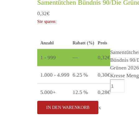
Samentütchen Bündnis 90/Die Grüne
0,32
€
Sie sparen:
Anzahl
Rabatt (%)
Preis
Samentütche
1 - 999
—
0,32
€
Bündnis 90/
Grünen 2026
1.000 - 4.999
6.25 %
0,30
€
Kresse Meng
5.000+
12.5 %
0,28
€
x
IN DEN WARENKORB