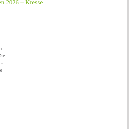
n 2026 – Kresse
n
Die
 -
e