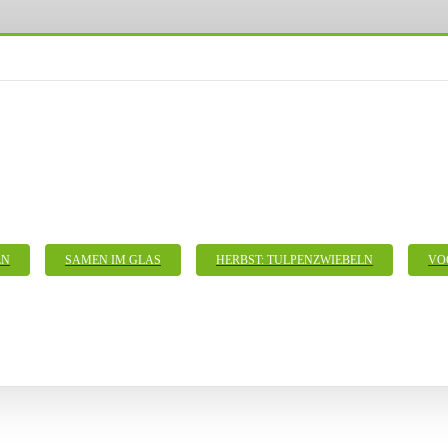
LN
SAMEN IM GLAS
HERBST: TULPENZWIEBELN
VO