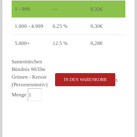
1 - 999
—
0,32
€
1.000 - 4.999
6.25 %
0,30
€
5.000+
12.5 %
0,28
€
Samentütchen
Bündnis 90/Die
Grünen - Kresse
x
IN DEN WARENKORB
(Personenmotiv)
Menge