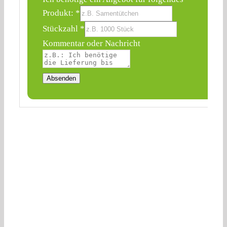
Produkt:
*
benötige
Stückzahl
*
Adresse
Kommentar oder Nachricht
folgendes
Absenden