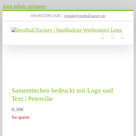
Zum Inhalt springen
030 86323393 (AB)
|
kontakt@seedball-factory.de
Samentütchen bedruckt mit Logo und
Text | Petersilie
0,39
€
Sie sparen: