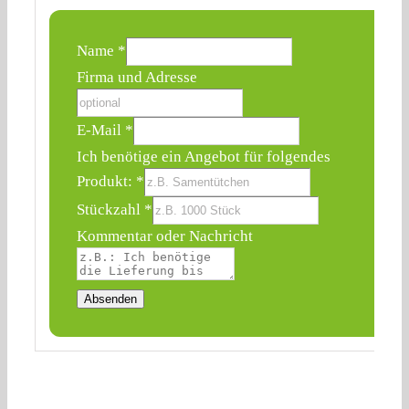
Name
*
Firma und Adresse
E-Mail
*
Ich benötige ein Angebot für folgendes
Produkt:
*
Ich
Stückzahl
*
Firma
Kommentar oder Nachricht
Adresse
Absenden