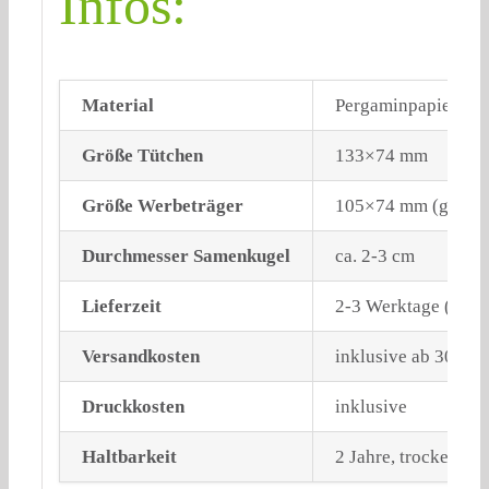
Infos:
Material
Pergaminpapier, 10
Größe Tütchen
133×74 mm
Größe Werbeträger
105×74 mm (gefalz
Durchmesser Samenkugel
ca. 2-3 cm
Lieferzeit
2-3 Werktage (Bund
Versandkosten
inklusive ab 300 E
Druckkosten
inklusive
Haltbarkeit
2 Jahre, trocken und