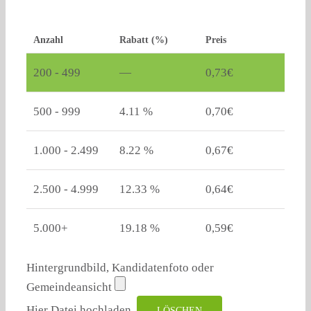
Anzahl
Rabatt (%)
Preis
200 - 499
—
0,73
€
500 - 999
4.11 %
0,70
€
1.000 - 2.499
8.22 %
0,67
€
2.500 - 4.999
12.33 %
0,64
€
5.000+
19.18 %
0,59
€
Hintergrundbild, Kandidatenfoto oder
Gemeindeansicht
Hier Datei hochladen.
LÖSCHEN