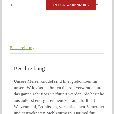
Naturfreunde
x
IN DEN WARENKORB
3
Meisenknödel
in
Papierbeutel
Menge
Beschreibung
Beschreibung
Unsere Meisenknödel sind Energiebomben für
unsere Wildvögel, können überall verwendet und
das ganze Jahr über verfüttert werden. Sie bestehen
aus äußerst energiereichem Fett angefüllt mit
Weizenmehl, Erdnüssen, verschiedenen Sämereien
und getrockneten Mehlwürmern. Optimal für