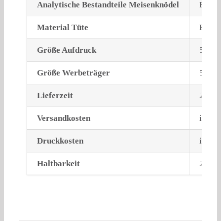
Analytische Bestandteile Meisenknödel
Fett (
Material Tüte
Kraftp
Größe Aufdruck
55 + 
Größe Werbeträger
52×7
Lieferzeit
2-3 W
Versandkosten
inklu
Druckkosten
inklus
Haltbarkeit
2 Jahr