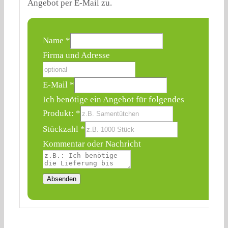
Angebot per E-Mail zu.
Name
*
Firma und Adresse
E-Mail
*
Ich benötige ein Angebot für folgendes
Produkt:
*
Stückzahl
Stückzahl
*
Ich
Kommentar oder Nachricht
Name
Absenden