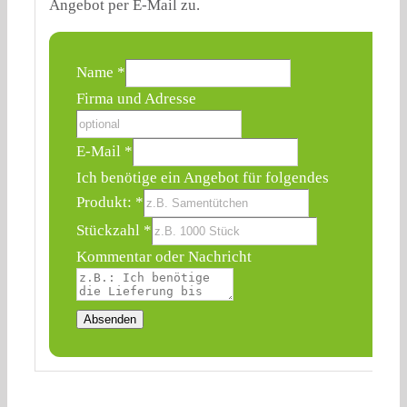
Angebot per E-Mail zu.
Name
*
Firma und Adresse
Angebot
E-Mail
*
Name
Ich benötige ein Angebot für folgendes
Stückzahl
Produkt:
*
Stückzahl
*
Kommentar oder Nachricht
Absenden