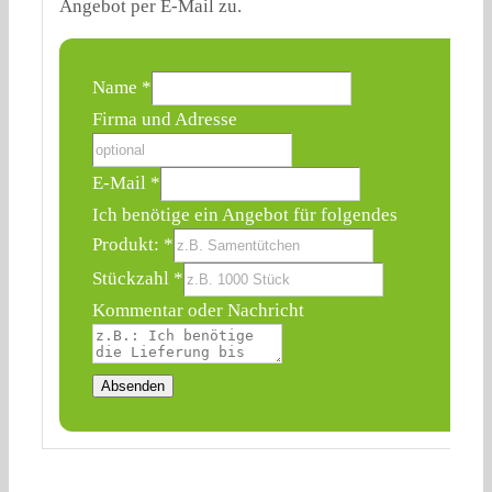
Angebot per E-Mail zu.
Name
*
Firma und Adresse
E-Mail
*
Adresse
Ich benötige ein Angebot für folgendes
Kommentar
Produkt:
*
E-
Stückzahl
*
Mail
Kommentar oder Nachricht
Absenden