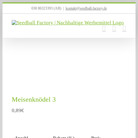
Zum
030 86323393 (AB)
|
kontakt@seedball-factory.de
Inhalt
springen
Meisenknödel 3
0,89
€