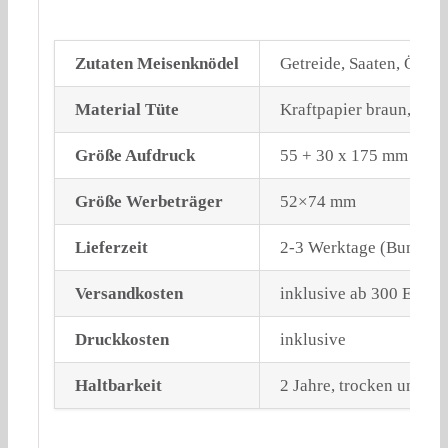
Zutaten Meisenknödel
Getreide, Saaten, Öle u
Material Tüte
Kraftpapier braun, lebe
Größe Aufdruck
55 + 30 x 175 mm (Höhe
Größe Werbeträger
52×74 mm
Lieferzeit
2-3 Werktage (Bundeslo
Versandkosten
inklusive ab 300 Euro
Druckkosten
inklusive
Haltbarkeit
2 Jahre, trocken und li