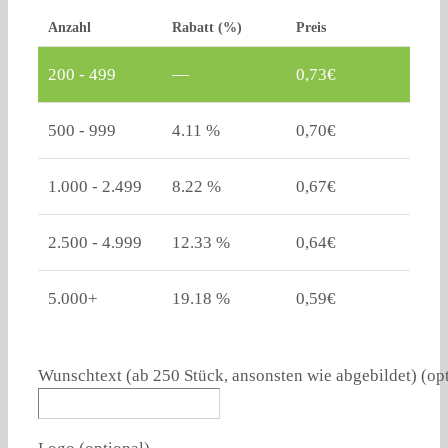
Anzahl
Rabatt (%)
Preis
200 - 499
—
0,73
€
500 - 999
4.11 %
0,70
€
1.000 - 2.499
8.22 %
0,67
€
2.500 - 4.999
12.33 %
0,64
€
5.000+
19.18 %
0,59
€
Wunschtext (ab 250 Stück, ansonsten wie abgebildet)
(op