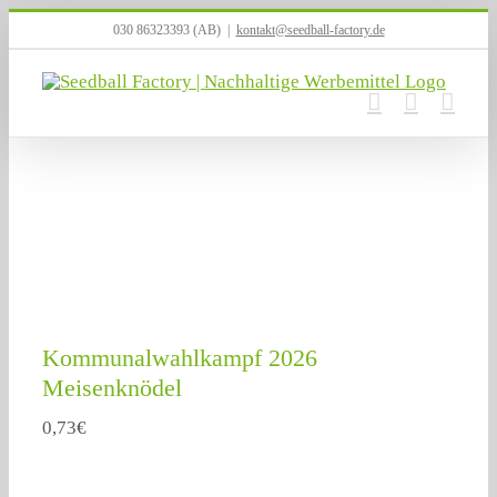
Zum
030 86323393 (AB)
|
kontakt@seedball-factory.de
Inhalt
springen
Kommunalwahlkampf 2026
Meisenknödel
0,73
€