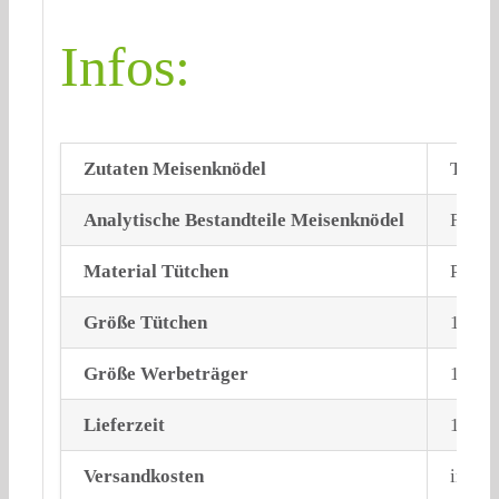
Infos:
Zutaten Meisenknödel
Tieris
Analytische Bestandteile Meisenknödel
Fett (
Material Tütchen
Perga
Größe Tütchen
133×
Größe Werbeträger
105×7
Lieferzeit
10 We
Versandkosten
inklu