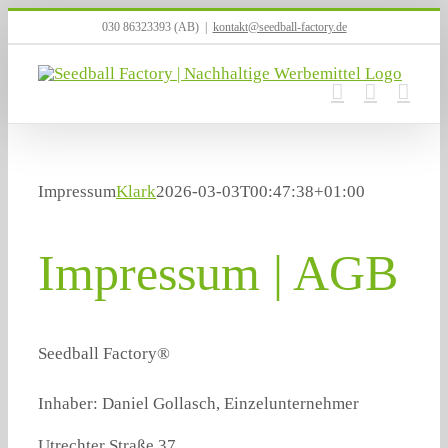
Zum
030 86323393 (AB)
|
kontakt@seedball-factory.de
Inhalt
springen
Impressum
Klark
2026-03-03T00:47:38+01:00
Impressum | AGB
Seedball Factory®
Inhaber: Daniel Gollasch, Einzelunternehmer
Utrechter Straße 37