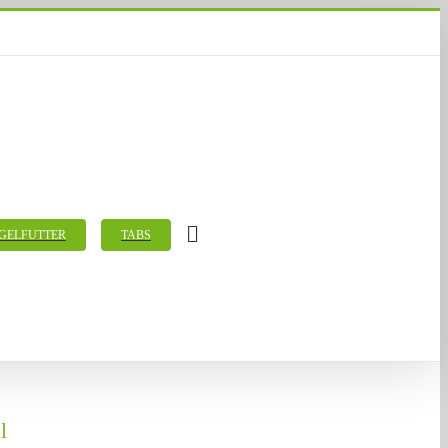
GELFUTTER
TABS
l