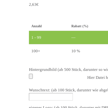
2,63
€
Anzahl
Rabatt (%)
1 - 99
—
100+
10 %
Hintergrundbild (ab 500 Stück, darunter so wi
Hier Datei 
Wunschtext: (ab 100 Stück, darunter wie abge
eigenes Logo: (ab 100 Stück, darunter mit D