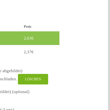
Preis
2,63
€
2,37
€
e abgebildet)
hochladen.
LÖSCHEN
bildet)
(optional)
RK-Logo)