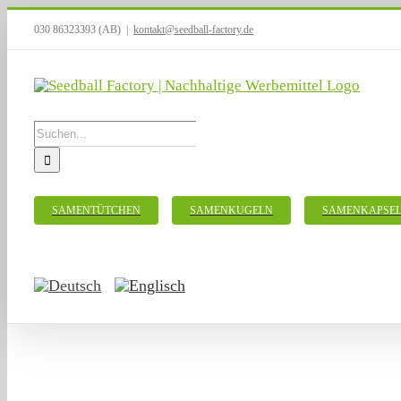
Zum
030 86323393 (AB)
|
kontakt@seedball-factory.de
Inhalt
springen
Suche
nach:
SAMENTÜTCHEN
SAMENKUGELN
SAMENKAPSE