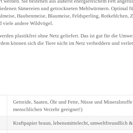
ert werden. Sie bestehen aus äußerst energiereichem Fett angefü
iedenen Sämereien und getrockneten Mehlwürmern. Optimal für
lmeise, Haubenmeise, Blaumeise, Feldsperling, Rotkehlchen, Zei
 viele andere Wildvögel.
rden plastikfrei ohne Netz geliefert. Das ist gut für die Umwel
rdem können sich die Tiere nicht im Netz verheddern und verlet
Getreide, Saaten, Öle und Fette, Nüsse und Mineralstoffe 
menschlichen Verzehr geeignet!)
Kraftpapier braun, lebensmittelecht, umweltfreundlich &