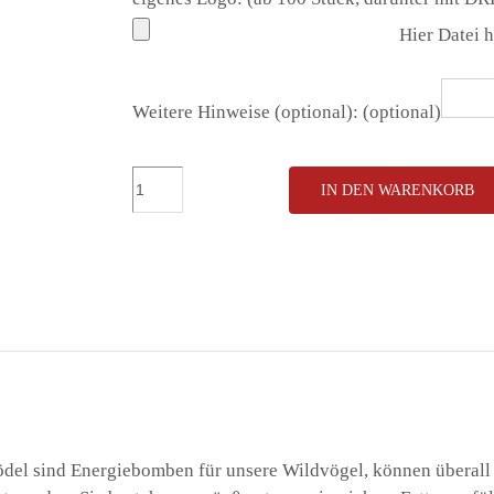
Hier Datei 
Weitere Hinweise (optional):
(optional)
DRK
IN DEN WARENKORB
3
Meisenknödel
in
Papierbeutel
Menge
del sind Energiebomben für unsere Wildvögel, können überall