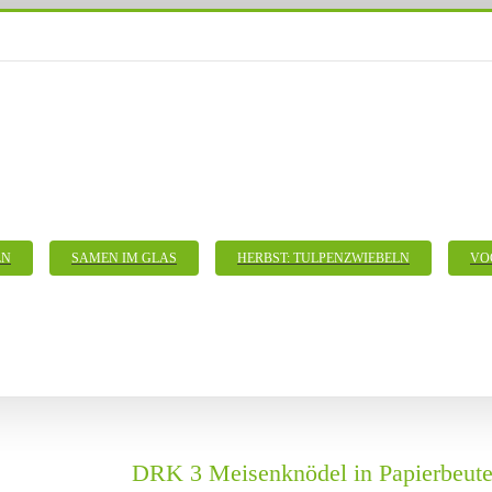
LN
SAMEN IM GLAS
HERBST: TULPENZWIEBELN
VO
DRK 3 Meisenknödel in Papierbeute