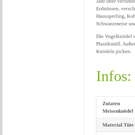
Jahr über verfütt
Erdnüssen, versch
Haussperling, Koh
Schwanzmeise und
Die Vogelknödel we
Plastikmüll. Auße
Knödeln picken.
Infos:
Zutaten
Meisenknödel
Material Tüte