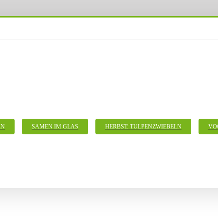
LN
SAMEN IM GLAS
HERBST: TULPENZWIEBELN
VO