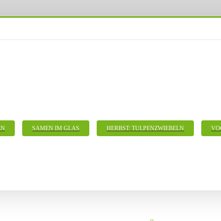
LN
SAMEN IM GLAS
HERBST: TULPENZWIEBELN
VO