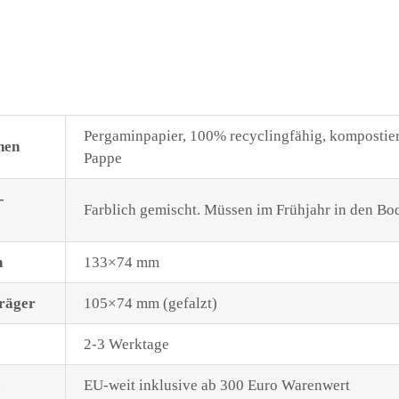
:
Pergaminpapier, 100% recyclingfähig, kompostie
hen
Pappe
-
Farblich gemischt. Müssen im Frühjahr in den Bod
n
133×74 mm
räger
105×74 mm (gefalzt)
2-3 Werktage
EU-weit inklusive ab 300 Euro Warenwert