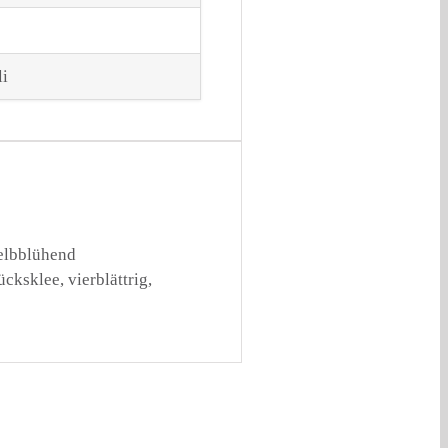
li
gelbblühend
cksklee, vierblättrig,