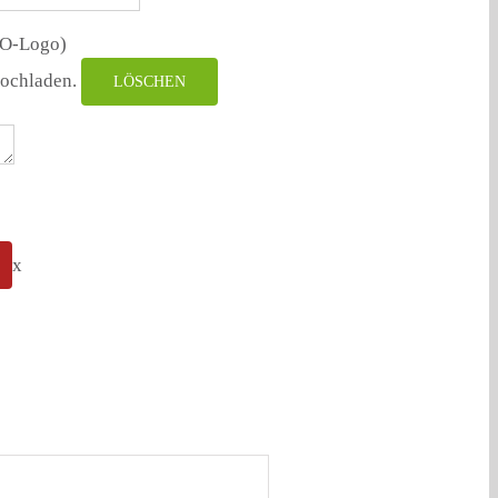
WO-Logo)
hochladen.
LÖSCHEN
x