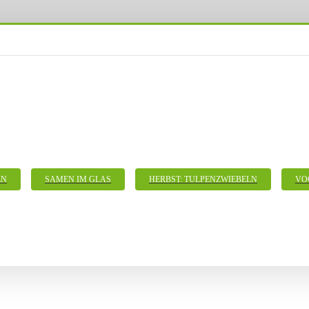
LN
SAMEN IM GLAS
HERBST: TULPENZWIEBELN
VO