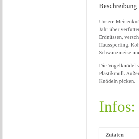
Beschreibung
Unsere Meisenknö
Jahr über verfutt
Erdnüssen, versch
Haussperling, Koh
Schwanzmeise und
Die Vogelknödel we
Plastikmüll. Auße
Knödeln picken.
Infos:
Zutaten