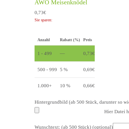
AWO Meisenknödel
0,73
€
Sie sparen:
Anzahl
Rabatt (%)
Preis
1 - 499
—
0,73
€
500 - 999
5 %
0,69
€
1.000+
10 %
0,66
€
Hintergrundbild (ab 500 Stück, darunter so wi
Hier Datei 
Wunschtext: (ab 500 Stück)
(optional)