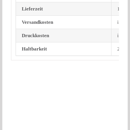
Lieferzeit
10 We
Versandkosten
inklu
Druckkosten
inklus
Haltbarkeit
2 Jahr