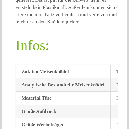
geliefert. Das ist gut für die Umwelt, denn es
entsteht kein Plastikmüll. Außerdem können sich die
Tiere nicht im Netz verheddern und verletzen und
leichter an den Knödeln picken.
Infos:
Zutaten Meisenknödel
Tieris
Analytische Bestandteile Meisenknödel
Fett (
Material Tüte
Kraftp
Größe Aufdruck
55 + 
Größe Werbeträger
52×7