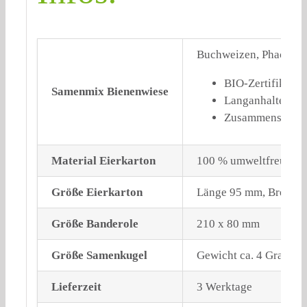
Buchweizen, Phacelia S
BIO-Zertifikat S
Samenmix Bienenwiese
Langanhaltende 
Zusammensetzung
Material Eierkarton
100 % umweltfreundlic
Größe Eierkarton
Länge 95 mm, Breite 
Größe Banderole
210 x 80 mm
Größe Samenkugel
Gewicht ca. 4 Gramm;
Lieferzeit
3 Werktage