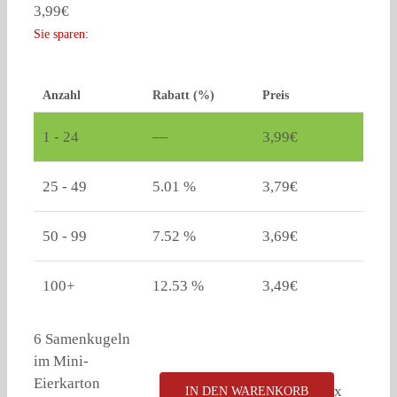
3,99
€
Sie sparen:
Anzahl
Rabatt (%)
Preis
1 - 24
—
3,99
€
25 - 49
5.01 %
3,79
€
50 - 99
7.52 %
3,69
€
100+
12.53 %
3,49
€
6 Samenkugeln
im Mini-
Eierkarton
x
IN DEN WARENKORB