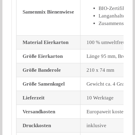
BIO-Zertifikat S
Samenmix Bienenwiese
Langanhaltende 
Zusammensetzung
Material Eierkarton
100 % umweltfreundlic
Größe Eierkarton
Länge 95 mm, Breite 
Größe Banderole
210 x 74 mm
Größe Samenkugel
Gewicht ca. 4 Gramm;
Lieferzeit
10 Werktage
Versandkosten
Europaweit kostenlose
Druckkosten
inklusive