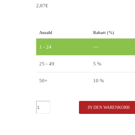
2,87
€
Anzahl
Rabatt (%)
1 - 24
—
25 - 49
5 %
50+
10 %
50
IN DEN WARENKORB
Gramm
Vogelfutter
in
Papiertüte