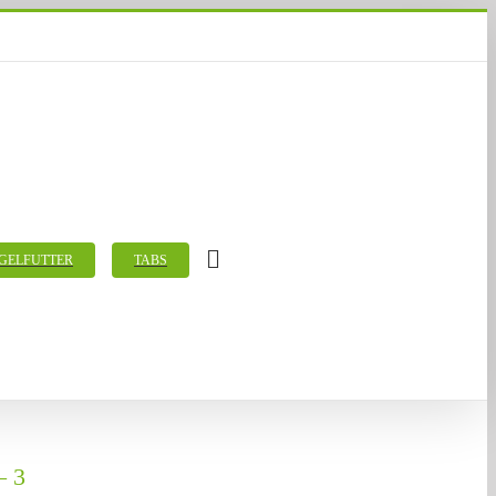
GELFUTTER
TABS
– 3