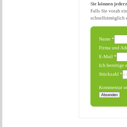
Sie können jederz
Falls Sie vorab e
schnellstmöglich 
Name
*
Stückzahl
Firma und Ad
Kommentar
E-Mail
*
Angebot
Ich benötige 
Stückzahl
*
Kommentar od
Absenden