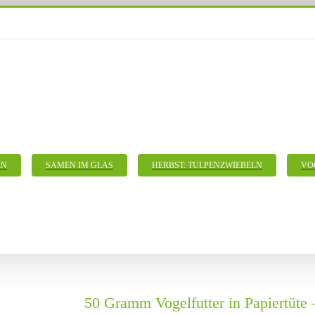
LN
SAMEN IM GLAS
HERBST: TULPENZWIEBELN
VO
50 Gramm Vogelfutter in Papiertüte 