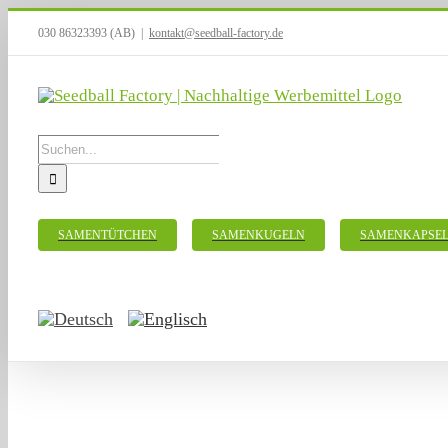
Zum
030 86323393 (AB)
|
kontakt@seedball-factory.de
Inhalt
springen
Suche
nach:
SAMENTÜTCHEN
SAMENKUGELN
SAMENKAPSE