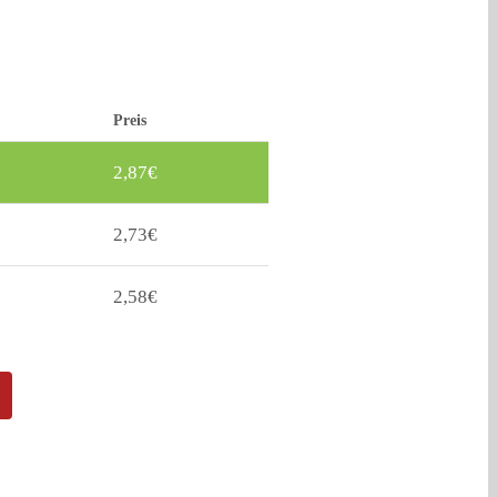
Preis
2,87
€
2,73
€
2,58
€